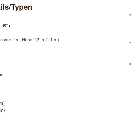
ils/Typen
 „B“)
sser 2 m, Höhe 2,3 m (1,1 m)
mm
 m)
 m)